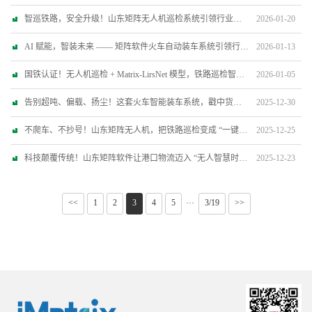
智巡铁路，安全升级！山东矩阵无人机巡检系统引领行业变革
2026-01-20
AI 赋能，智装未来 —— 矩阵软件火车自动装车系统引领行业变革
2026-01-13
国铁认证！无人机巡检 + Matrix-LirsNet 模型，铁路巡检智能化革命，安全管控再升级
2026-01-05
告别超吨、偏载、扬尘！这套火车智能装车系统，戳中货运所有痛点
2025-12-30
不爬车、不抄号！山东矩阵无人机，把铁路巡检变成 “一键操作”
2025-12-25
科技颠覆传统！山东矩阵软件让港口物流迈入 “无人智慧时代”
2025-12-23
<<
1
2
3
4
5
3/19
>>
···