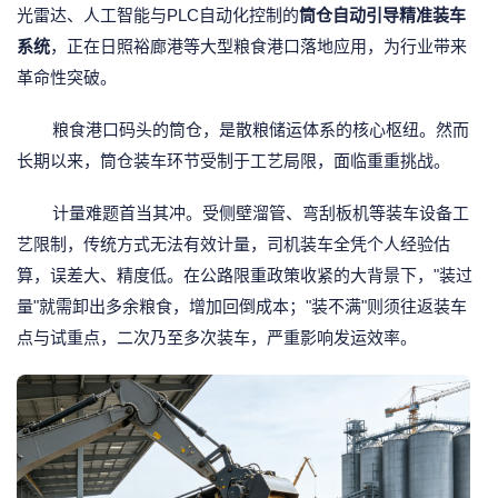
光雷达、人工智能与PLC自动化控制的
筒仓自动引导精准装车
系统
，正在日照裕廊港等大型粮食港口落地应用，为行业带来
革命性突破。
粮食港口码头的筒仓，是散粮储运体系的核心枢纽。然而
长期以来，筒仓装车环节受制于工艺局限，面临重重挑战。
计量难题首当其冲。受侧壁溜管、弯刮板机等装车设备工
艺限制，传统方式无法有效计量，司机装车全凭个人经验估
算，误差大、精度低。在公路限重政策收紧的大背景下，"装过
量"就需卸出多余粮食，增加回倒成本；"装不满"则须往返装车
点与试重点，二次乃至多次装车，严重影响发运效率。