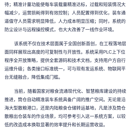
待；精准计量功能使每车装载量精准达标，过载和短装情况大
幅减少，运营损耗得到有效控制；人员配置得到优化，装车通
道值守人员需求明显降低，人力成本明显压缩；同时，系统的
防尘设计与远程操控模式，也大大改善了一线作业环境。
该系统不仅在技术层面属于全国创新首创，在工程落地层
面同样展现出高度的可复制性与开放性。系统采用PLC上下位
程序全开放策略，提供全套源码和技术文档，支持用户方自行
运维升级；各类接口标准统一，可与现有发运系统、物联网平
台无缝融合，降低集成门槛。
当前，随着国家对粮食流通现代化、智慧粮库建设的持续
推进，筒仓自动精准装车系统具备广阔的推广空间。无论是沿
海大型散粮港口，还是内陆粮食仓储转运基地，凡是涉及筒仓
散粮出仓装车的作业场景，均可参考引入这一系统方案，以较
低的改造成本换取显著的效率提升和长期运营收益。