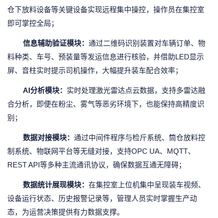
仓下放料设备等关键设备实现远程集中操控，操作员在集控室
即可掌控全局；
信息辅助验证模块：
通过二维码识别装置对车辆订单、物
料种类、车号、预装量等发运信息进行核验，并借助LED显示
屏、音柱实时提示司机操作，大幅提升装车配合效率；
AI分析模块：
实时处理激光雷达点云数据，支持多雷达融
合分析，即便在粉尘、雾气等恶劣环境下，也能保持高精度识
别；
数据对接模块：
通过中间件程序与检斤系统、筒仓放料控
制系统、物联网平台等无缝对接，支持OPC UA、MQTT、
REST API等多种主流通讯协议，确保数据互通无障碍；
数据统计展现模块：
在集控室上位机集中呈现装车视频、
设备运行状态、历史报警记录等，管理人员实时掌握生产动
态，为运营决策提供有力数据支撑。