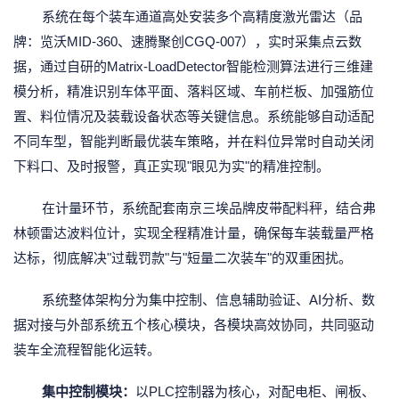
系统在每个装车通道高处安装多个高精度激光雷达（品
牌：览沃MID-360、速腾聚创CGQ-007），实时采集点云数
据，通过自研的Matrix-LoadDetector智能检测算法进行三维建
模分析，精准识别车体平面、落料区域、车前栏板、加强筋位
置、料位情况及装载设备状态等关键信息。系统能够自动适配
不同车型，智能判断最优装车策略，并在料位异常时自动关闭
下料口、及时报警，真正实现"眼见为实"的精准控制。
在计量环节，系统配套南京三埃品牌皮带配料秤，结合弗
林顿雷达波料位计，实现全程精准计量，确保每车装载量严格
达标，彻底解决"过载罚款"与"短量二次装车"的双重困扰。
系统整体架构分为集中控制、信息辅助验证、AI分析、数
据对接与外部系统五个核心模块，各模块高效协同，共同驱动
装车全流程智能化运转。
集中控制模块：
以PLC控制器为核心，对配电柜、闸板、