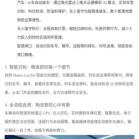
汽车 / 火车自动装车：通过激光雷达三维点云建模和 AI 算法，实现车型
识别、料位检测、防溢料保护，无人值守也能精准装车，数十套落地案
例验证靠谱性。
无人值守检斤：全程自助打票，缩短过磅时间，杜绝作弊行为，减少人
力投入的同时实现闭环管理。
智慧闸口：自动识别车号、箱号，远程预约排队、叫号进港，彻底告别
港口拥堵。
3. 智能识别：精准把控每一个细节
自研 Matrix-LirsNet 智能识别模型，在集装箱装卸、列车进出港等场景中，精准
识别车号、箱号、装载状态等信息。列车进出港时，能自动检测 20 余种安全隐
患，从车门开启到螺栓未拧，全方位保障作业安全。
4. 全流程追溯：物流管控心中有数
车辆流向管理系统通过 GPS / 北斗定位，实时跟踪车辆位置、载重信息，电子
围栏限定活动范围，违规行为自动报警。集装箱堆场管理实现图形化展示，箱
区箱位一目了然，找箱不再耗时费力。