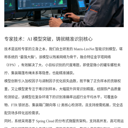
专家技术：AI 模型突破，铸就精准识别核心
技术是巡检专家的立身之本，我们自主研发的 Matrix-LirsNet 智能识别模型，堪
称系统的 “最强大脑”。该模型以残差网络为骨干，融合特征金字塔网络
（FPN），有效解决了大、小目标识别的尺度难题，即使是微小的罐车螺栓未
拧、集装箱篷布绳未系等隐患，也能精准捕获。
模型创新引入加权因子与调制因子优化损失函数，既平衡了正负样本的贡献权
重，又让模型更专注于难识别样本，大幅提升异常识别精度。经国铁产品质量
检测验证，该模型在复杂环境下的识别准确率远超行业平均水平，可覆盖杂
物、FTR 锁状态、集装箱门朝向等 12 类核心检测项，且支持按需拓展，完全适
配货场多样化巡检需求。
同时，系统采用基于 Spring Cloud 的分布式微服务架构，支持高并发、高可用运