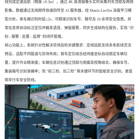
线完成定速巡航（精度 ±0.3m），通过 4K 高清摄像头实时采集列车顶部及两侧
影像。数据通过无线图传快速回传至 AI 服务器，经 Matrix-LirsNet 深度学习模
型分析，单车厢识别时延≤2s，可精准识别车号、箱号及 10 余项安全隐患。异
常信息将自动标注定位并触发语音、弹窗报警，同步生成结构化报告，实现 “识
别 - 报警 - 处置 - 追溯” 的闭环管理。
核心功能上，系统针对性解决货场巡检关键需求：定线巡航支持多条航线灵活
预设，适配不同股道与货场布局；首车定位结合经纬度坐标自动锁定车辆位
置，提升作业精准度；车辆信息识别通过顶部与侧面双视角结合，确保车号、
集装箱号识别准确率；而 “前三检、后三检” 等关键环节的智能安全识别，更是
筑牢行车安全防线。