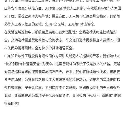
安全方面，彻底省去人工爬车、股道穿行等高危环节，从根本上消除坠落、挤
压等安全隐患；精准方面，AI 智能识别替代人工判断，有效规避环境与人为因
素干扰，漏检误判率大幅降低；覆盖方面，无人机可抵达高垛货物区、偏僻角
落等人工难以触及的区域，实现 “全区域、无死角” 动态管控。
在关键区域巡检中，系统更是展现出强大适配性：空线巡检实时监控线路安
全，货场巡检覆盖货物堆放与设施状态，平交道口巡检提前排查人员闯入、栅
栏关闭异常等风险，全方位守护货场运营安全。
山东矩阵软件工程股份有限公司作为深耕铁路无人机巡检的专家，我们始终以
“技术创新守护运输安全” 为使命。这套智能辅助系统不仅是技术的结晶，更是
对货场巡检需求的深度洞察与精准回应。未来，我们将持续迭代技术，拓展更
多应用场景，为智慧铁路建设注入源源不断的科技动力。如果您的货场正面临
巡检效率低、安全风险高、识别精度不足等难题，不妨选择专业的无人机巡检
专家，让智能技术为货场安全运营保驾护航，共同迈向 “无人化、智能化” 的巡
检新时代！