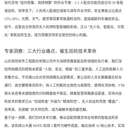
现代货场 “班列密集、周转频繁” 的作业节奏：2-3 人配合仅能完成日均 50 条股
道巡检，效率低下；人员闯入股道区域易与调车作业冲突，安全事故占比高达
15%-20%；光照、天气、疲劳等因素导致漏检误判，直接威胁列车编组安全。
如今，这套自主研发的无人机预检智能辅助系统，正以 “无人化、智能化、可视
化” 革新巡检生态，成为铁路货场安全管控的核心利器。
专家洞察：三大行业痛点，催生巡检技术革命
山东矩阵软件工程股份有限公司作为深耕铁路智能巡检领域的先行者，我们深
知传统模式的桎梏本质是 “人效、安全、精度” 的三重矛盾。人工巡检依赖人力
密集作业，不仅难以应对货场规模化运营需求，更让巡检人员长期暴露在机车
通行、高空攀爬等风险中；而人工判断的主观性与局限性，使得车顶杂物、FTR
锁头状态等关键隐患的识别精度极不稳定。随着智慧铁路建设提速，货场对巡
检技术的需求已从 “完成检查” 升级为 “精准防控”，无人机巡检凭借 “覆盖广、
效率高、无接触” 的天然优势，成为破解矛盾的最优解。
基于这一洞察，我们历时多年打磨，推出适配铁路货场全场景的智能巡检系
统。该系统以大疆 M4TD 机场 3 套件为硬件底座，融合自研 AI 核心技术，实现