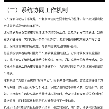
（二）系统协同工作机制
火车煤炭自动装车系统是一个复杂且协同性要求极高的整体，各个部分紧密配
合才能完成高效的装车任务。
煤炭输送系统负责将煤炭从储煤场运输到装车点，常见的有皮带输送机、刮板
输送机等设备，它们就像一条条 “输送带”，源源不断地把煤炭输送至指定位
置，保障煤炭供应的连续性，为装车提供充足的物料基础。
称重系统承担着精确测量每节车厢装载重量的重任，它实时获取煤炭重量数
据，并将这些关键数据反馈给控制系统。例如，通过高精度的称重传感器，能
精准地测量出车厢内煤炭重量的细微变化，为后续判断是否达到标准装载量提
供依据。
控制系统作为整个系统的 “指挥中心”，接收来自称重系统、雷达监测等各个方
面的数据，然后进行综合分析处理，依据预设的程序和算法发出控制指令。比
如，当接收到车厢快装满且重量接近标准值时，会及时通知煤炭输送系统降低
输送速度，同时指挥机械执行机构准备进行下一步动作。
机械执行机构则是具体动作的执行者，像卸料装置、闸门等，根据控制系统发