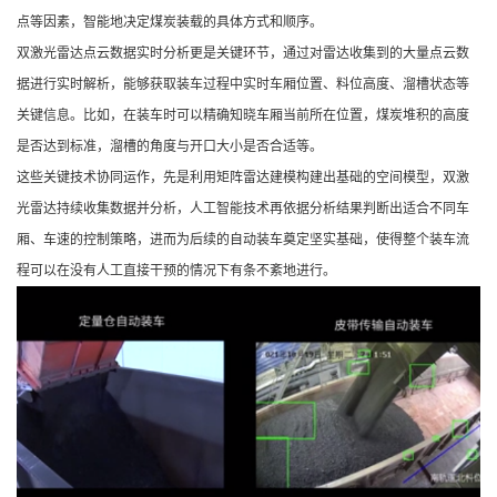
点等因素，智能地决定煤炭装载的具体方式和顺序。
双激光雷达点云数据实时分析更是关键环节，通过对雷达收集到的大量点云数
据进行实时解析，能够获取装车过程中实时车厢位置、料位高度、溜槽状态等
关键信息。比如，在装车时可以精确知晓车厢当前所在位置，煤炭堆积的高度
是否达到标准，溜槽的角度与开口大小是否合适等。
这些关键技术协同运作，先是利用矩阵雷达建模构建出基础的空间模型，双激
光雷达持续收集数据并分析，人工智能技术再依据分析结果判断出适合不同车
厢、车速的控制策略，进而为后续的自动装车奠定坚实基础，使得整个装车流
程可以在没有人工直接干预的情况下有条不紊地进行。