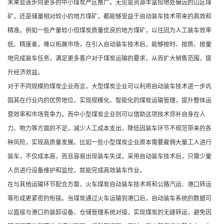
未来会逐步向更多的中小煤炭产区推广。无论是资源丰富但地处偏远的山区煤
矿，还是储量相对较小的地方煤矿，都能够受益于自动装车技术带来的高效和
精准。例如一些产量较小但煤炭质量优良的地方煤矿，以往因为人工装车效率
低、精度差，难以拓展市场，在引入自动装车技术后，能够按时、按质、按量
地完成装车任务，满足更多客户对于煤炭运输的要求，从而扩大销售范围，提
升经济效益。
对于不同规模的煤炭企业而言，大型煤炭企业可以利用自动装车技术进一步巩
固其在行业内的优势地位，实现规模化、智能化的煤炭运输管理，提升整体运
营效率和市场竞争力。而中小型煤炭企业则可以借助这项技术弥补自身在人
力、物力等方面的不足，减少人工成本支出，降低因装车环节不规范带来的各
种风险，实现高质量发展。比如一些小型煤炭企业原本需要雇佣大量工人进行
装车，不仅成本高，而且容易出现装车失误，采用自动装车技术后，只需少量
人员进行设备维护和监控，就能完成高效装车作业。
在与其他运输环节配合方面，火车煤炭自动装车技术将和公路汽运、港口转运
等形成更紧密的衔接。当煤炭通过火车运输到港口后，自动装车系统的数据可
以直接与港口的装卸设备、仓储管理系统对接，实现煤炭的无缝转运，避免因