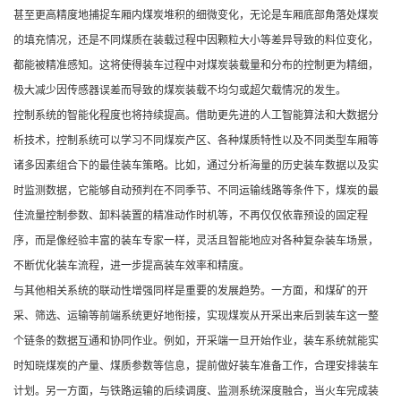
甚至更高精度地捕捉车厢内煤炭堆积的细微变化，无论是车厢底部角落处煤炭
的填充情况，还是不同煤质在装载过程中因颗粒大小等差异导致的料位变化，
都能被精准感知。这将使得装车过程中对煤炭装载量和分布的控制更为精细，
极大减少因传感器误差而导致的煤炭装载不均匀或超欠载情况的发生。
控制系统的智能化程度也将持续提高。借助更先进的人工智能算法和大数据分
析技术，控制系统可以学习不同煤炭产区、各种煤质特性以及不同类型车厢等
诸多因素组合下的最佳装车策略。比如，通过分析海量的历史装车数据以及实
时监测数据，它能够自动预判在不同季节、不同运输线路等条件下，煤炭的最
佳流量控制参数、卸料装置的精准动作时机等，不再仅仅依靠预设的固定程
序，而是像经验丰富的装车专家一样，灵活且智能地应对各种复杂装车场景，
不断优化装车流程，进一步提高装车效率和精度。
与其他相关系统的联动性增强同样是重要的发展趋势。一方面，和煤矿的开
采、筛选、运输等前端系统更好地衔接，实现煤炭从开采出来后到装车这一整
个链条的数据互通和协同作业。例如，开采端一旦开始作业，装车系统就能实
时知晓煤炭的产量、煤质参数等信息，提前做好装车准备工作，合理安排装车
计划。另一方面，与铁路运输的后续调度、监测系统深度融合，当火车完成装