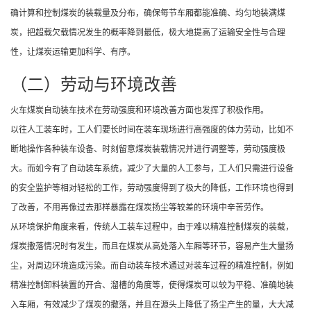
确计算和控制煤炭的装载量及分布，确保每节车厢都能准确、均匀地装满煤
炭，把超载欠载情况发生的概率降到最低，极大地提高了运输安全性与合理
性，让煤炭运输更加科学、有序。
（二）劳动与环境改善
火车煤炭自动装车技术在劳动强度和环境改善方面也发挥了积极作用。
以往人工装车时，工人们要长时间在装车现场进行高强度的体力劳动，比如不
断地操作各种装车设备、时刻留意煤炭装载情况并进行调整等，劳动强度极
大。而如今有了自动装车系统，减少了大量的人工参与，工人们只需进行设备
的安全监护等相对轻松的工作，劳动强度得到了极大的降低，工作环境也得到
了改善，不用再像过去那样暴露在煤炭扬尘等较差的环境中辛苦劳作。
从环境保护角度来看，传统人工装车过程中，由于难以精准控制煤炭的装载，
煤炭撒落情况时有发生，而且在煤炭从高处落入车厢等环节，容易产生大量扬
尘，对周边环境造成污染。而自动装车技术通过对装车过程的精准控制，例如
精准控制卸料装置的开合、溜槽的角度等，使得煤炭可以较为平稳、准确地装
入车厢，有效减少了煤炭的撒落，并且在源头上降低了扬尘产生的量，大大减