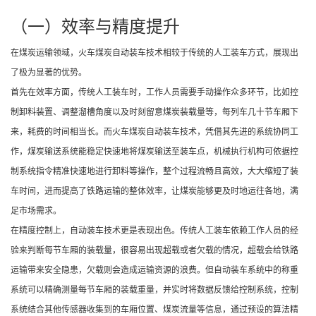
（一）效率与精度提升
在煤炭运输领域，火车煤炭自动装车技术相较于传统的人工装车方式，展现出
了极为显著的优势。
首先在效率方面，传统人工装车时，工作人员需要手动操作众多环节，比如控
制卸料装置、调整溜槽角度以及时刻留意煤炭装载量等，每列车几十节车厢下
来，耗费的时间相当长。而火车煤炭自动装车技术，凭借其先进的系统协同工
作，煤炭输送系统能稳定快速地将煤炭输送至装车点，机械执行机构可依据控
制系统指令精准快速地进行卸料等操作，整个过程流畅且高效，大大缩短了装
车时间，进而提高了铁路运输的整体效率，让煤炭能够更及时地运往各地，满
足市场需求。
在精度控制上，自动装车技术更是表现出色。传统人工装车依赖工作人员的经
验来判断每节车厢的装载量，很容易出现超载或者欠载的情况，超载会给铁路
运输带来安全隐患，欠载则会造成运输资源的浪费。但自动装车系统中的称重
系统可以精确测量每节车厢的装载重量，并实时将数据反馈给控制系统，控制
系统结合其他传感器收集到的车厢位置、煤炭流量等信息，通过预设的算法精